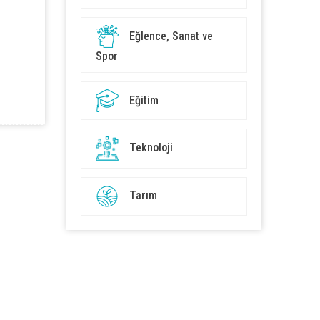
Eğlence, Sanat ve
Spor
Eğitim
Teknoloji
Tarım