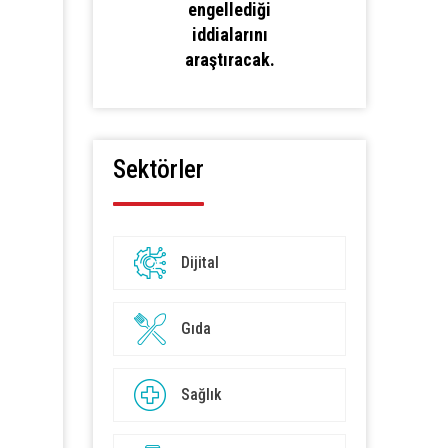
engellediği
iddialarını
araştıracak.
Sektörler
Dijital
Gıda
Sağlık