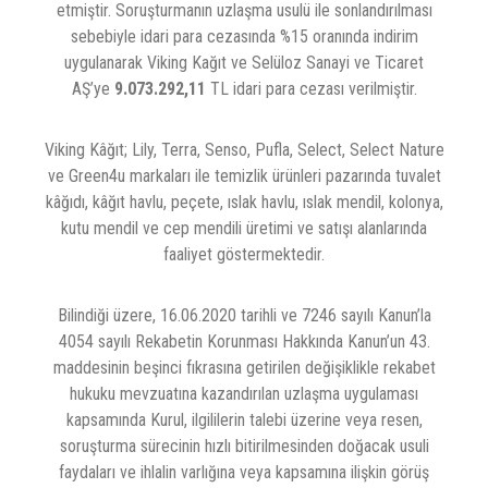
etmiştir. Soruşturmanın uzlaşma usulü ile sonlandırılması
sebebiyle idari para cezasında %15 oranında indirim
uygulanarak Viking Kağıt ve Selüloz Sanayi ve Ticaret
AŞ’ye
9.073.292,11
TL idari para cezası verilmiştir.
Viking Kâğıt; Lily, Terra, Senso, Pufla, Select, Select Nature
ve Green4u
markaları ile temizlik ürünleri pazarında tuvalet
kâğıdı, kâğıt havlu, peçete, ıslak havlu, ıslak mendil, kolonya,
kutu mendil ve cep mendili üretimi ve satışı alanlarında
faaliyet göstermektedir.
Bilindiği üzere, 16.06.2020 tarihli ve 7246 sayılı Kanun’la
4054 sayılı Rekabetin Korunması Hakkında Kanun’un 43.
maddesinin beşinci fıkrasına getirilen değişiklikle rekabet
hukuku mevzuatına kazandırılan uzlaşma uygulaması
kapsamında Kurul, ilgililerin talebi üzerine veya resen,
soruşturma sürecinin hızlı bitirilmesinden doğacak usuli
faydaları ve ihlalin varlığına veya kapsamına ilişkin görüş