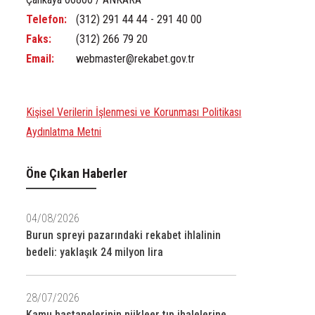
Telefon:
(312) 291 44 44 - 291 40 00
Faks:
(312) 266 79 20
Email:
webmaster@rekabet.gov.tr
Kişisel Verilerin İşlenmesi ve Korunması Politikası
Aydınlatma Metni
Öne Çıkan Haberler
04/08/2026
Burun spreyi pazarındaki rekabet ihlalinin
bedeli: yaklaşık 24 milyon lira
28/07/2026
Kamu hastanelerinin nükleer tıp ihalelerine